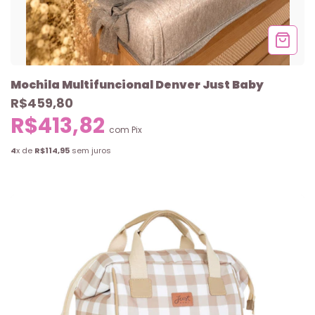
Mochila Multifuncional Denver Just Baby
R$459,80
R$413,82
com
Pix
4
x de
R$114,95
sem juros