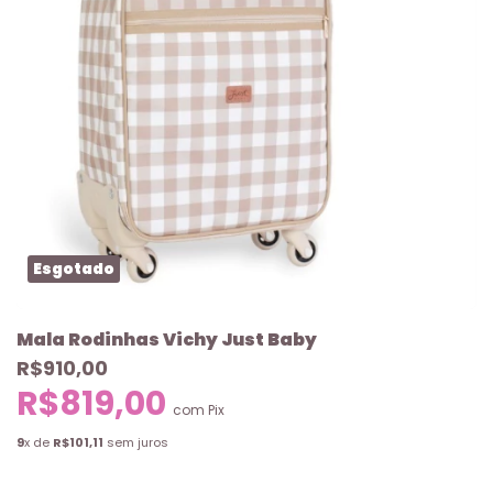
Esgotado
Mala Rodinhas Vichy Just Baby
R$910,00
R$819,00
com
Pix
9
x de
R$101,11
sem juros