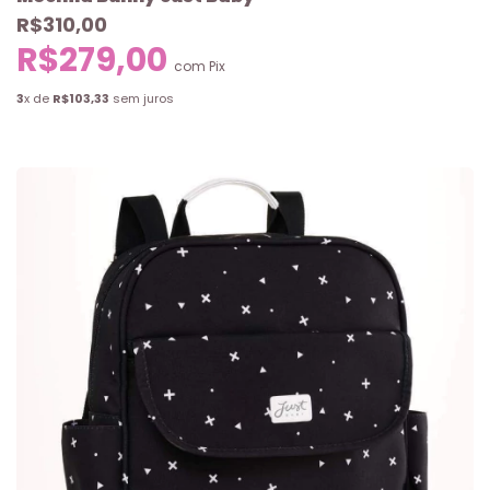
R$310,00
R$279,00
com
Pix
3
x de
R$103,33
sem juros