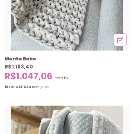
Manta Boho
R$1.163,40
R$1.047,06
com
Pix
10
x de
R$116,34
sem juros