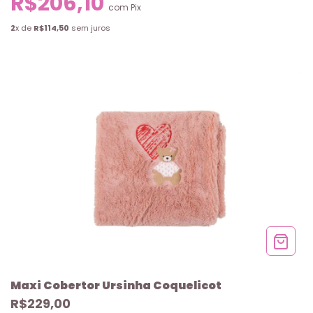
R$206,10
com
Pix
2
x de
R$114,50
sem juros
Maxi Cobertor Ursinha Coquelicot
R$229,00