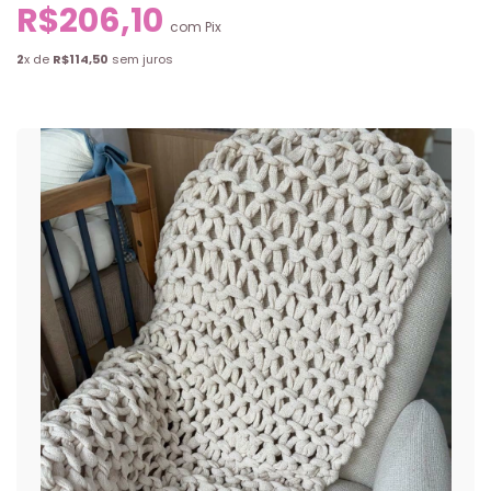
R$206,10
com
Pix
2
x de
R$114,50
sem juros