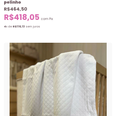
pelinho
R$464,50
R$418,05
com
Pix
4
x de
R$116,13
sem juros