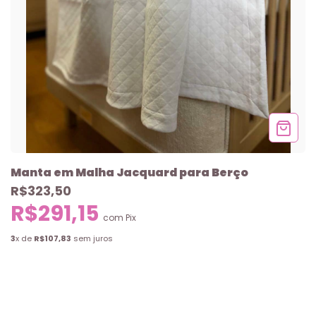
Manta em Malha Jacquard para Berço
R$323,50
R$291,15
com
Pix
3
x de
R$107,83
sem juros