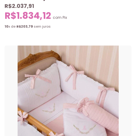
R$2.037,91
R$1.834,12
com
Pix
10
x de
R$203,79
sem juros