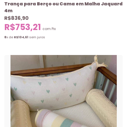
Trança para Berço ou Cama em Malha Jaquard
4m
R$836,90
R$753,21
com
Pix
8
x de
R$104,61
sem juros