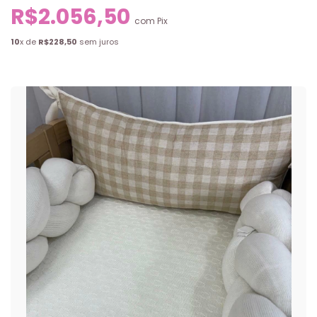
R$2.056,50
com
Pix
10
x de
R$228,50
sem juros