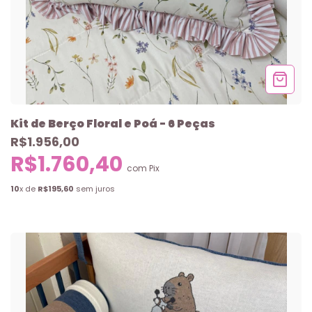
Kit de Berço Floral e Poá - 6 Peças
R$1.956,00
R$1.760,40
com
Pix
10
x de
R$195,60
sem juros