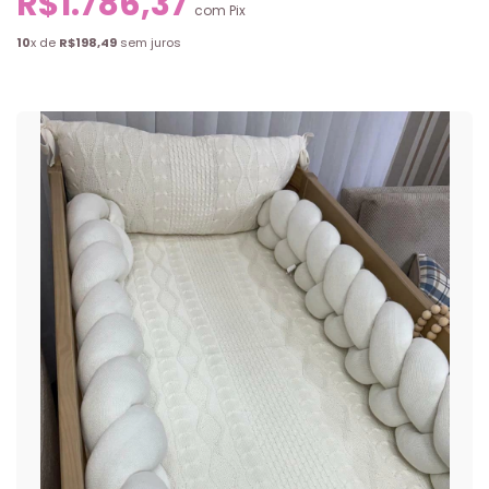
R$1.786,37
com
Pix
10
x de
R$198,49
sem juros