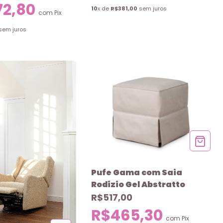
72,80
10
x de
R$381,00
sem juros
com
Pix
sem juros
Pufe Gama com Saia
Rodizio Gel Abstratto
R$517,00
R$465,30
com
Pix