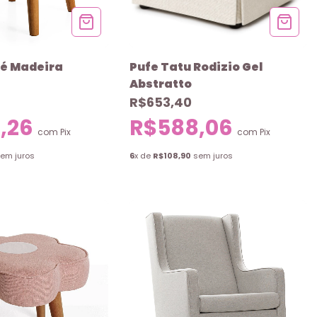
Pé Madeira
Pufe Tatu Rodizio Gel
Abstratto
R$653,40
,26
R$588,06
com
Pix
com
Pix
em juros
6
x de
R$108,90
sem juros