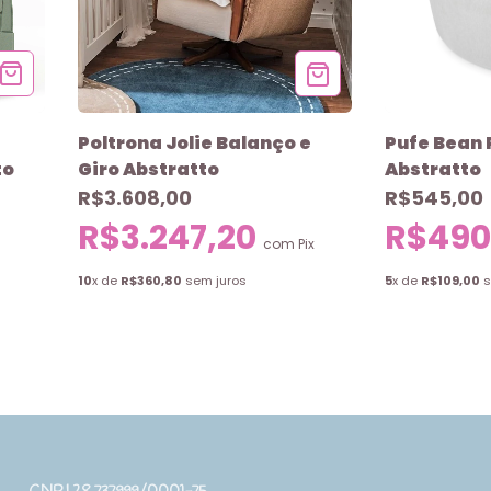
Pufe Bean 
Poltrona Jolie Balanço e
to
Abstratto
Giro Abstratto
R$545,00
R$3.608,00
R$490
R$3.247,20
com
Pix
5
x de
R$109,00
s
10
x de
R$360,80
sem juros