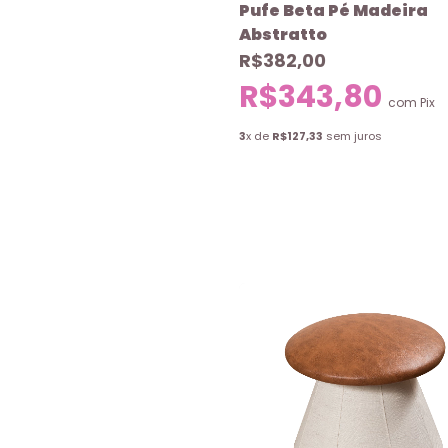
Pufe Beta Pé Madeira
Abstratto
R$382,00
R$343,80
com
Pix
3
x de
R$127,33
sem juros