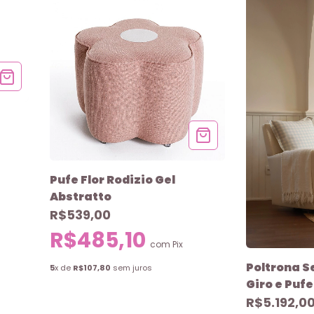
Pufe Flor Rodizio Gel
Abstratto
R$539,00
R$485,10
com
Pix
Poltrona S
5
x de
R$107,80
sem juros
Giro e Pufe
R$5.192,0