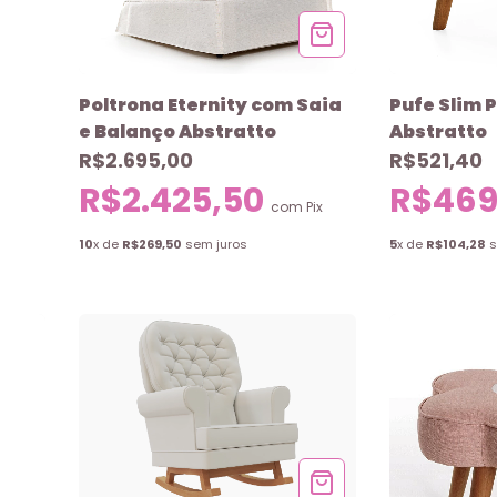
Poltrona Eternity com Saia
Pufe Slim 
e Balanço Abstratto
Abstratto
R$2.695,00
R$521,40
R$2.425,50
R$469
com
Pix
10
x de
R$269,50
sem juros
5
x de
R$104,28
s