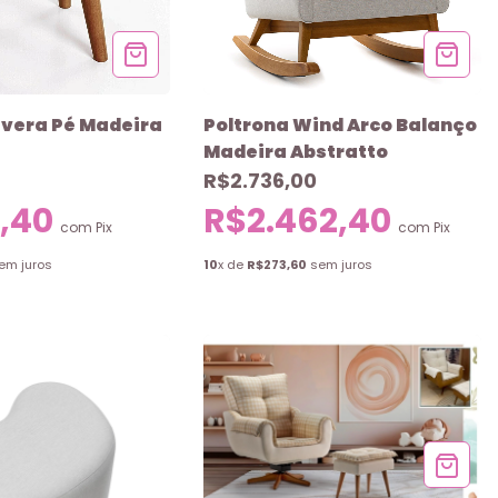
avera Pé Madeira
Poltrona Wind Arco Balanço
Madeira Abstratto
R$2.736,00
,40
R$2.462,40
com
Pix
com
Pix
em juros
10
x de
R$273,60
sem juros