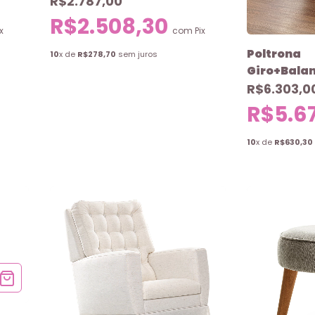
R$2.787,00
R$2.508,30
x
com
Pix
Poltrona
10
x de
R$278,70
sem juros
Giro+Bala
Elétrica Ja
R$6.303,0
R$5.6
10
x de
R$630,30