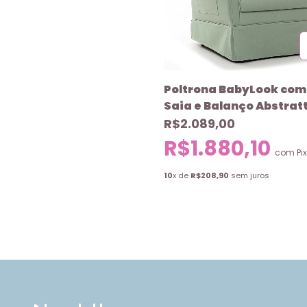
Poltrona BabyLook com
Saia e Balanço Abstrat
R$2.089,00
R$1.880,10
com
Pix
10
x de
R$208,90
sem juros