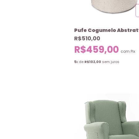
Pufe Cogumelo Abstrat
R$510,00
R$459,00
com
Pix
5
x de
R$102,00
sem juros