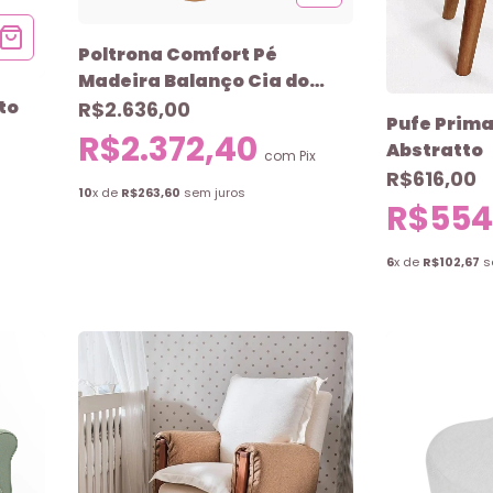
Poltrona Comfort Pé
Madeira Balanço Cia do
to
Móvel
R$2.636,00
Pufe Prim
R$2.372,40
Abstratto
com
Pix
R$616,00
10
x de
R$263,60
sem juros
R$554
6
x de
R$102,67
s