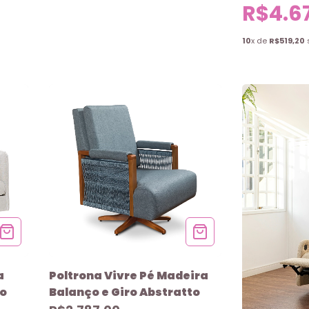
R$4.6
10
x de
R$519,20
a
Poltrona Vivre Pé Madeira
to
Balanço e Giro Abstratto