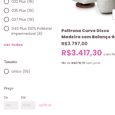
032 Plus (19)
035 Plus (19)
037 Plus (19)
040 Plus 100% Poliéster
Poltrona Curve Disco
Impermeável (8)
Madeira com Balanço Gi
Pufe Bean Abstratto
R$3.797,00
ver todos
R$3.417,30
com
Pi
Tamanho
10
x de
R$379,70
sem juros
único (55)
Preço
De
Até
aplicar