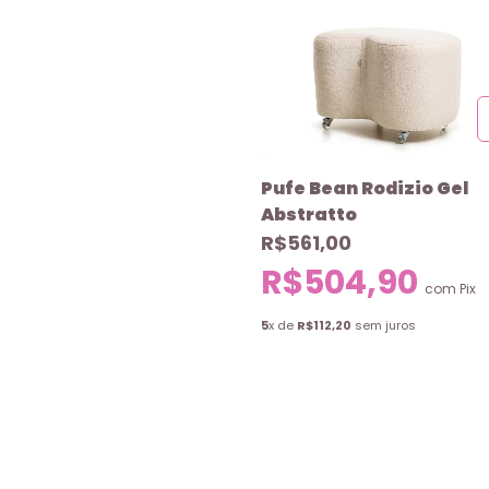
Pufe Bean Rodizio Gel
Abstratto
R$561,00
R$504,90
com
Pix
5
x de
R$112,20
sem juros