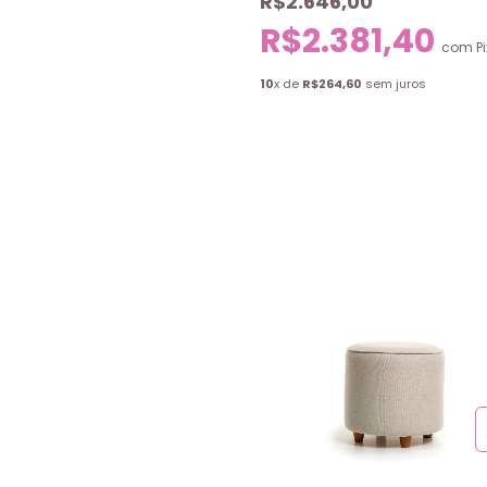
R$2.646,00
R$2.381,40
com
Pi
10
x de
R$264,60
sem juros