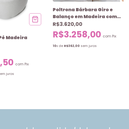
Poltrona Bárbara Giro e
Balanço em Madeira com
Pufe Pé Palito VitCouro
R$3.620,00
R$3.258,00
com
Pix
Pé Madeira
10
x de
R$362,00
sem juros
,50
com
Pix
em juros