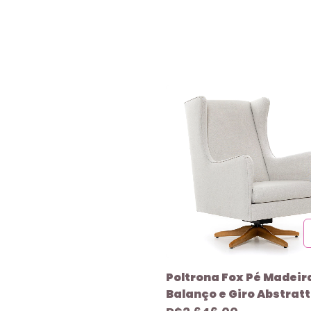
Poltrona Fox Pé Madeir
Balanço e Giro Abstrat