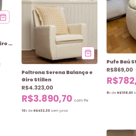
ro e
Pufe Baú St
x
R$869,00
Poltrona Serena Balanço e
R$782
Giro Stillen
R$4.323,00
8
x de
R$108,63
s
R$3.890,70
com
Pix
10
x de
R$432,30
sem juros