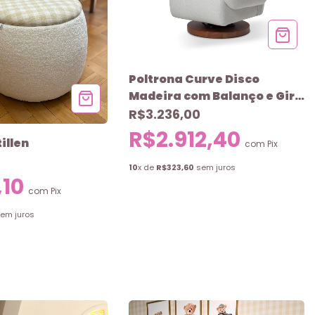
Poltrona Curve Disco
Madeira com Balanço e Giro
Abstratto
R$3.236,00
R$2.912,40
illen
com
Pix
10
x de
R$323,60
sem juros
,10
com
Pix
em juros