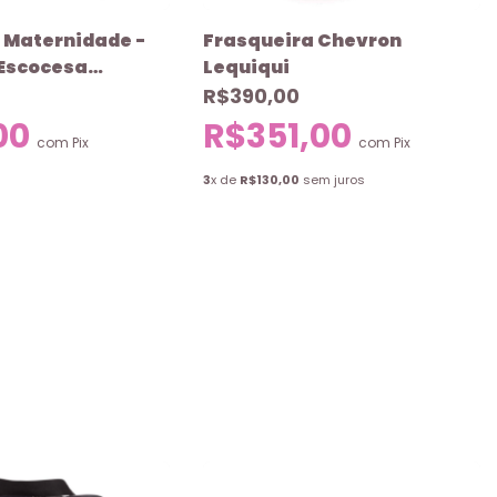
s Maternidade -
Frasqueira Chevron
 Escocesa
Lequiqui
R$390,00
00
R$351,00
com
Pix
com
Pix
3
x de
R$130,00
sem juros