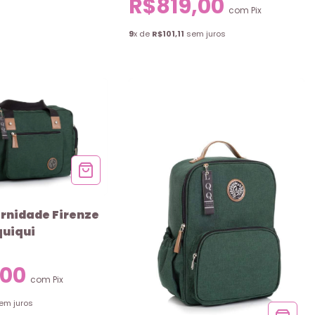
R$819,00
com
Pix
9
x de
R$101,11
sem juros
rnidade Firenze
quiqui
,00
com
Pix
em juros