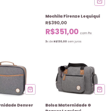
Mochila Firenze Lequiqui
R$390,00
R$351,00
com
Pix
3
x de
R$130,00
sem juros
rnidade Denver
Bolsa Maternidade G