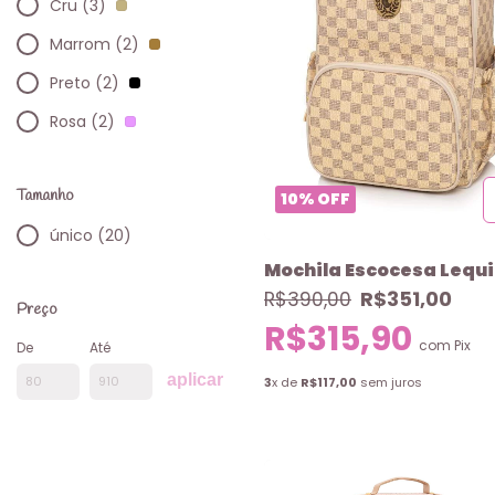
Cru (3)
Marrom (2)
Preto (2)
Rosa (2)
Tamanho
10
%
OFF
único (20)
Mochila Escocesa Lequi
R$351,00
R$390,00
Preço
R$315,90
com
Pix
De
Até
aplicar
3
x de
R$117,00
sem juros