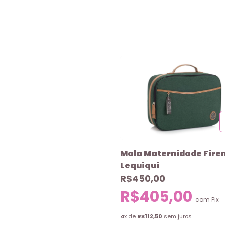
Mala Maternidade Fire
Lequiqui
R$450,00
R$405,00
com
Pix
4
x de
R$112,50
sem juros