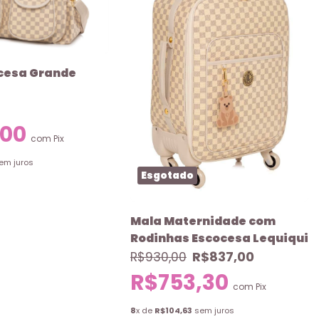
ocesa Grande
,00
com
Pix
em juros
Esgotado
Mala Maternidade com
Rodinhas Escocesa Lequiqui
R$837,00
R$930,00
R$753,30
com
Pix
8
x de
R$104,63
sem juros