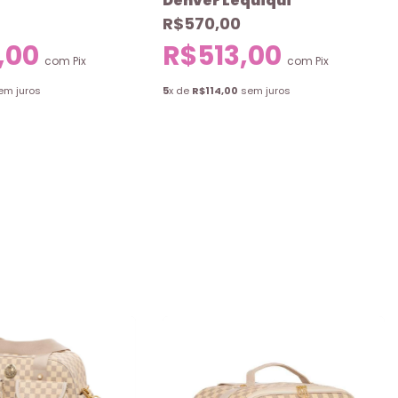
Denver Lequiqui
R$570,00
,00
R$513,00
com
Pix
com
Pix
em juros
5
x de
R$114,00
sem juros