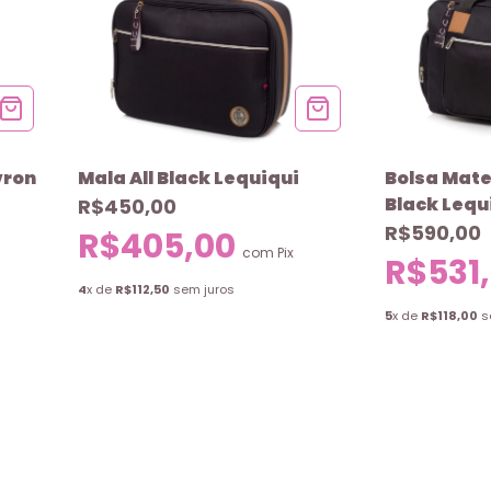
vron
Mala All Black Lequiqui
Bolsa Mate
Black Lequ
R$450,00
R$590,00
R$405,00
com
Pix
R$531
4
x de
R$112,50
sem juros
5
x de
R$118,00
s