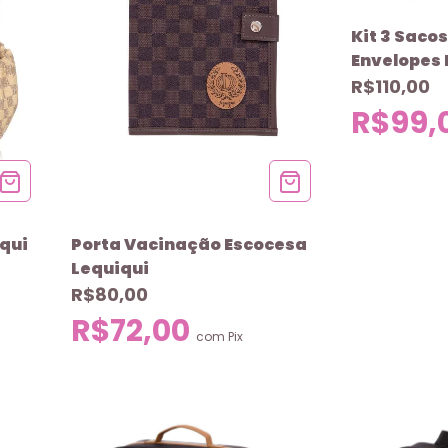
Kit 3 Saco
Envelopes
Lequiqui
R$110,00
R$99,
qui
Porta Vacinação Escocesa
Lequiqui
R$80,00
R$72,00
com
Pix