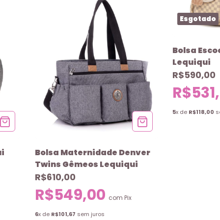
Esgotado
Bolsa Esc
Lequiqui
R$590,00
R$531
5
x de
R$118,00
s
i
Bolsa Maternidade Denver
Twins Gêmeos Lequiqui
R$610,00
R$549,00
com
Pix
6
x de
R$101,67
sem juros