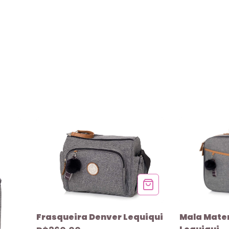
Frasqueira Denver Lequiqui
Mala Mate