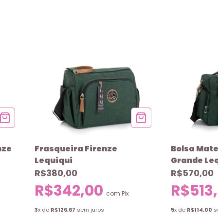
nze
Frasqueira Firenze
Bolsa Mate
Lequiqui
Grande Le
R$380,00
R$570,00
R$342,00
R$513
com
Pix
3
x de
R$126,67
sem juros
5
x de
R$114,00
s