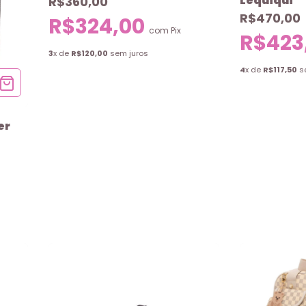
Lequiqui
R$360,00
R$470,00
R$324,00
com
Pix
R$423
3
x de
R$120,00
sem juros
4
x de
R$117,50
s
er