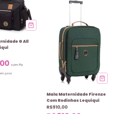
rnidade G All
iqui
,00
com
Pix
em juros
Mala Maternidade Firenze
Com Rodinhas Lequiqui
R$910,00