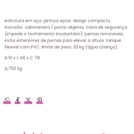
estrutura em aço. pintura epóxi. design compacto.
trocador. saboneteira / porta-objetos. trava de segurança
(impede o fechamento involuntário). pernas removiveis.
inclui extensores de pernas para elevar a altura. tanque
flexivel com PVC. limite de peso: 33 kg (água criança).
A 91 x L 46 x C 78
4,750 kg