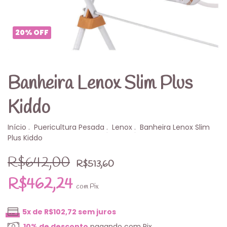
20
%
OFF
Banheira Lenox Slim Plus
Kiddo
Início
.
Puericultura Pesada
.
Lenox
.
Banheira Lenox Slim
Plus Kiddo
R$642,00
R$513,60
R$462,24
com
Pix
5
x de
R$102,72
sem juros
10% de desconto
pagando com Pix