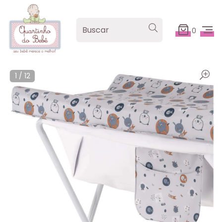
0
1
/
12