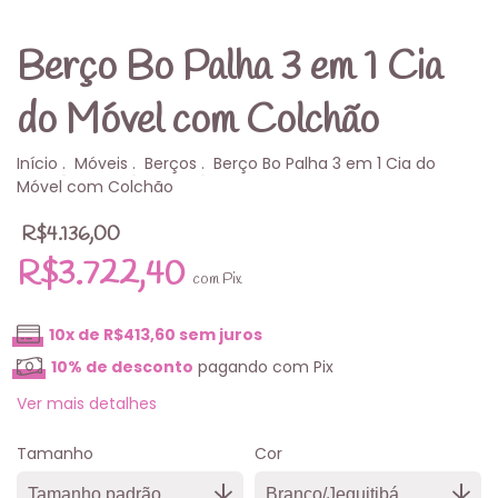
Berço Bo Palha 3 em 1 Cia
do Móvel com Colchão
Início
.
Móveis
.
Berços
.
Berço Bo Palha 3 em 1 Cia do
Móvel com Colchão
R$4.136,00
R$3.722,40
com
Pix
10
x de
R$413,60
sem juros
10% de desconto
pagando com Pix
Ver mais detalhes
Tamanho
Cor