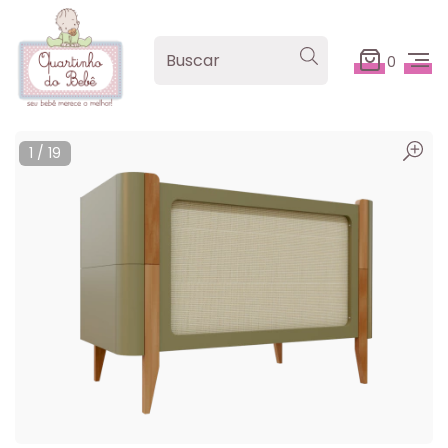
0
1
/
19