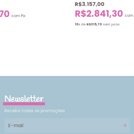
R$3.157,00
R$2.841,30
,70
com
com
Pix
10
x de
R$315,70
sem juros
Newsletter
Receba todas as promoções