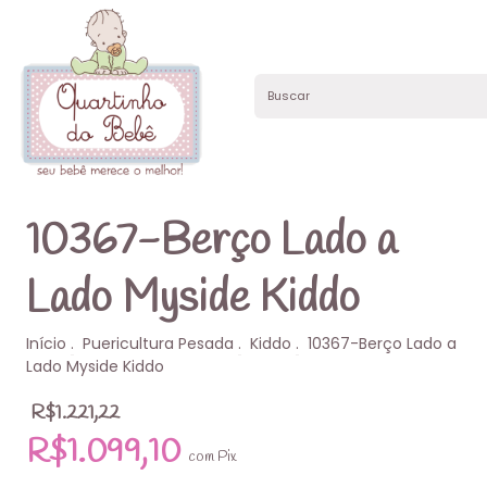
10367-Berço Lado a
Lado Myside Kiddo
Início
.
Puericultura Pesada
.
Kiddo
.
10367-Berço Lado a
Lado Myside Kiddo
R$1.221,22
R$1.099,10
com
Pix