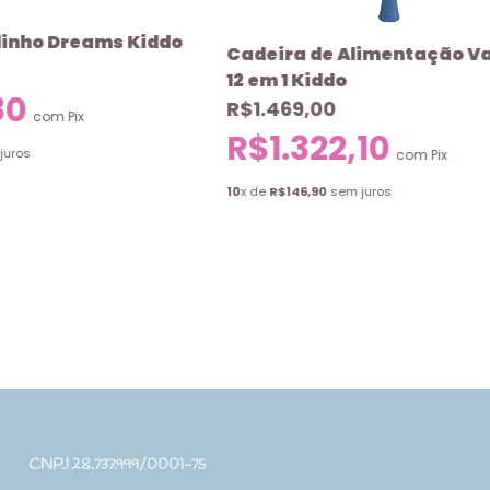
inho Dreams Kiddo
Cadeira de Alimentação Va
12 em 1 Kiddo
80
R$1.469,00
com
Pix
R$1.322,10
juros
com
Pix
10
x de
R$146,90
sem juros
CNPJ 28.737.999/0001-75