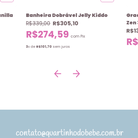
nilla
Banheira Dobrável Jelly Kiddo
Gra
Zen 
R$305,10
R$339,00
R$1
R$274,59
com
Pix
R$
3
x de
R$101,70
sem juros
contato@quartinhodobebe.com.br