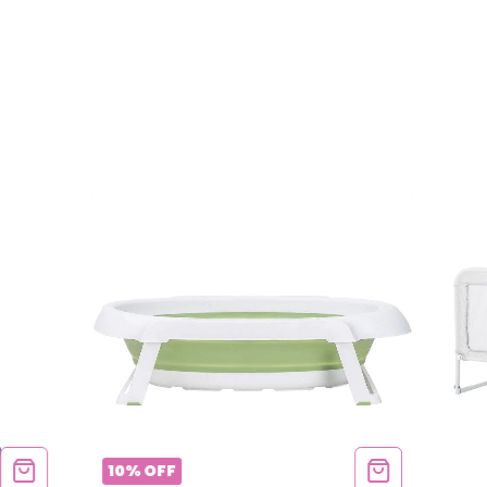
10
%
OFF