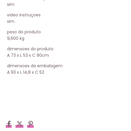
sim
video instruçoes
sim
peso do produto
9,600 kg
dimensoes do produto
A 73 x L 53 x C 90cm
dimensoes da embalagem
A 93 x L 14,8 x C 52