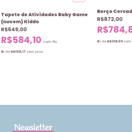
Berço Cercad
Tapete de Atividades Baby Game
R$872,00
(nuvem) Kiddo
R$784,
R$649,00
R$584,10
8
x de
R$109,00
sem 
com
Pix
6
x de
R$108,17
sem juros
Newsletter