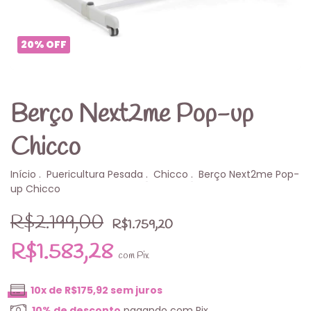
20
%
OFF
Berço Next2me Pop-up
Chicco
Início
.
Puericultura Pesada
.
Chicco
.
Berço Next2me Pop-
up Chicco
R$2.199,00
R$1.759,20
R$1.583,28
com
Pix
10
x de
R$175,92
sem juros
10% de desconto
pagando com Pix