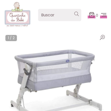
0
1
/
2