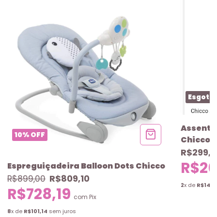
Esgota
Assento
10
%
OFF
Chicco
R$299,
R$26
Espreguiçadeira Balloon Dots Chicco
R$809,10
R$899,00
2
x de
R$149,
R$728,19
com
Pix
8
x de
R$101,14
sem juros