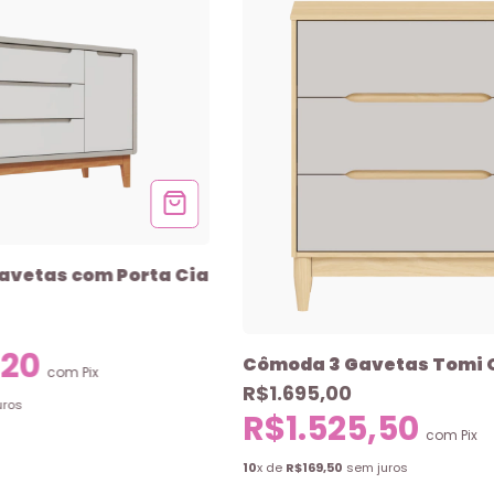
avetas com Porta Cia
,20
Cômoda 3 Gavetas Tomi 
com
Pix
R$1.695,00
uros
R$1.525,50
com
Pix
10
x de
R$169,50
sem juros