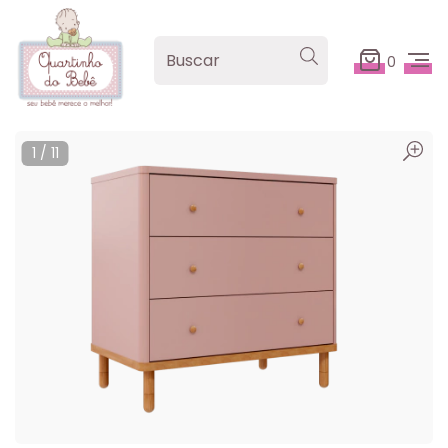
0
1
/
11