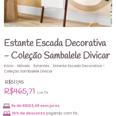
Estante Escada Decorativa
- Coleção Sambalele Divicar
Início
.
Móveis
.
Estantes
.
Estante Escada Decorativa -
Coleção Sambalele Divicar
R$517,45
R$465,71
com
Pix
5
x de
R$103,49
sem juros
10% de desconto
pagando com Pix