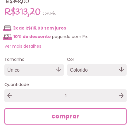
R$348,00
R$313,20
com
Pix
3
x de
R$116,00
sem juros
10% de desconto
pagando com Pix
Ver mais detalhes
Tamanho
Cor
Quantidade