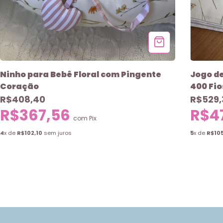
Ninho para Bebê Floral com Pingente
Jogo de
Coração
400 Fio
R$408,40
R$529,
R$367,56
R$4
com
Pix
4
x de
R$102,10
sem juros
5
x de
R$10