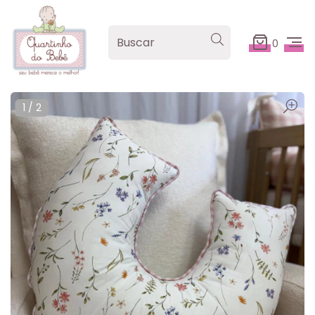
0
1
/
2