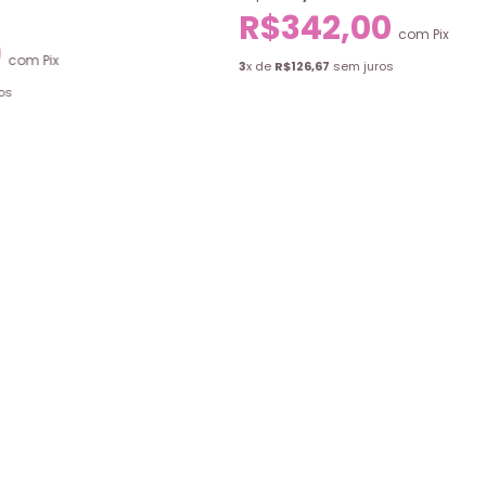
R$342,00
com
Pix
0
com
Pix
3
x de
R$126,67
sem juros
os