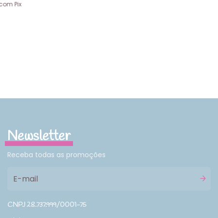
com
Pix
Newsletter
Receba todas as promoções
CNPJ 28.737.999/0001-75