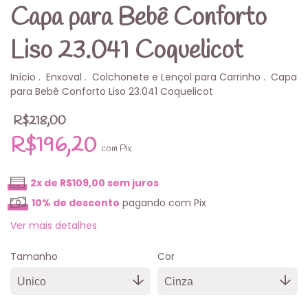
Capa para Bebê Conforto
Liso 23.041 Coquelicot
Início
.
Enxoval
.
Colchonete e Lençol para Carrinho
.
Capa
para Bebê Conforto Liso 23.041 Coquelicot
R$218,00
R$196,20
com
Pix
2
x de
R$109,00
sem juros
10% de desconto
pagando com Pix
Ver mais detalhes
Tamanho
Cor