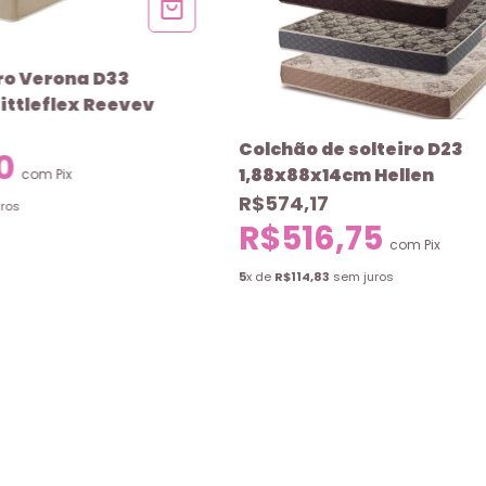
ro Verona D33
ittleflex Reevev
Colchão de solteiro D23
40
1,88x88x14cm Hellen
com
Pix
R$574,17
ros
R$516,75
com
Pix
5
x de
R$114,83
sem juros