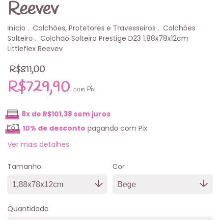
Reevev
Início
.
Colchões, Protetores e Travesseiros
.
Colchões
Solteiro
.
Colchão Solteiro Prestige D23 1,88x78x12cm
Littleflex Reevev
R$811,00
R$729,90
com
Pix
8
x de
R$101,38
sem juros
10% de desconto
pagando com Pix
Ver mais detalhes
Tamanho
Cor
Quantidade