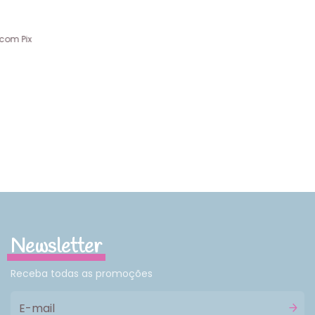
com
Pix
Newsletter
Receba todas as promoções