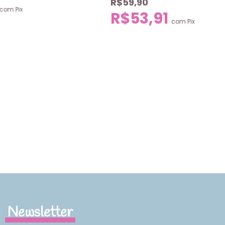
R$59,90
com
Pix
R$53,91
com
Pix
Newsletter