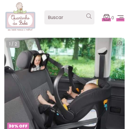
0
1
/
2
30
%
OFF