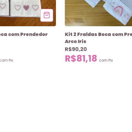
Boca com Prendedor
Kit 2 Fraldas Boca com P
Arco Iris
R$90,20
R$81,18
com
Pix
com
Pix