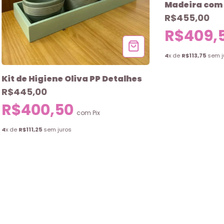
Madeira com 
R$455,00
R$409,
4
x de
R$113,75
sem j
Kit de Higiene Oliva PP Detalhes
R$445,00
R$400,50
com
Pix
4
x de
R$111,25
sem juros