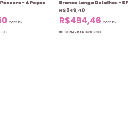
Pássaro - 4 Peças
Branca Longa Detalhes - 5
R$549,40
50
R$494,46
com
Pix
com
Pix
uros
5
x de
R$109,88
sem juros