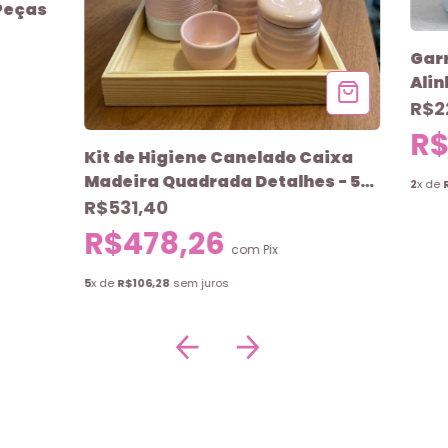
 Peças
Garr
Ali
R$2
R$
Kit de Higiene Canelado Caixa
Madeira Quadrada Detalhes - 5
2
x de
Peças
R$531,40
R$478,26
com
Pix
5
x de
R$106,28
sem juros