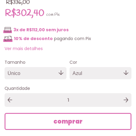
R$336,00
R$302,40
com
Pix
3
x de
R$112,00
sem juros
10% de desconto
pagando com Pix
Ver mais detalhes
Tamanho
Cor
Quantidade