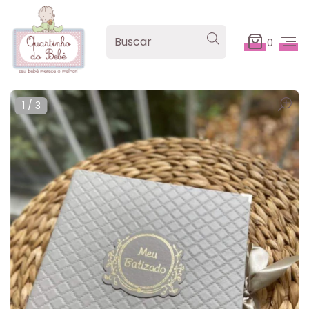
0
1
/
3