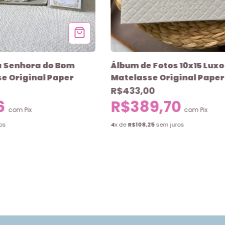
a Senhora do Bom
Álbum de Fotos 10x15 Luxo
e Original Paper
Matelasse Original Paper
R$433,00
6
R$389,70
com
Pix
com
Pix
os
4
x de
R$108,25
sem juros