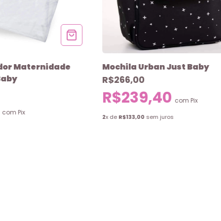
dor Maternidade
Mochila Urban Just Baby
Baby
R$266,00
R$239,40
com
Pix
0
com
Pix
2
x de
R$133,00
sem juros