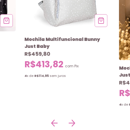
Mochila Multifuncional Bunny
Just Baby
R$459,80
R$413,82
com
Pix
Moch
Jus
4
x de
R$114,95
sem juros
R$4
R$
4
x de