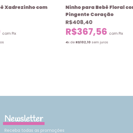
bê Xadrezinho com
Ninho para Bebê Floral c
Pingente Coração
R$408,40
0
R$367,56
com
Pix
com
Pix
ros
4
x de
R$102,10
sem juros
Newsletter
Receba todas as promoções