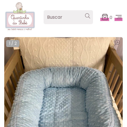
0
1
/
2