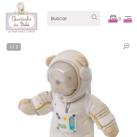
0
1
/
2