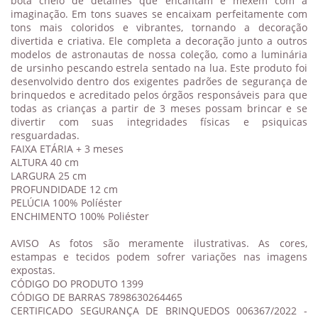
bota cheio de detalhes que encantam e mexem com a
imaginação. Em tons suaves se encaixam perfeitamente com
tons mais coloridos e vibrantes, tornando a decoração
divertida e criativa. Ele completa a decoração junto a outros
modelos de astronautas de nossa coleção, como a luminária
de ursinho pescando estrela sentado na lua. Este produto foi
desenvolvido dentro dos exigentes padrões de segurança de
brinquedos e acreditado pelos órgãos responsáveis para que
todas as crianças a partir de 3 meses possam brincar e se
divertir com suas integridades físicas e psiquicas
resguardadas.
FAIXA ETÁRIA + 3 meses
ALTURA 40 cm
LARGURA 25 cm
PROFUNDIDADE 12 cm
PELÚCIA 100% Políéster
ENCHIMENTO 100% Poliéster
AVISO As fotos são meramente ilustrativas. As cores,
estampas e tecidos podem sofrer variações nas imagens
expostas.
CÓDIGO DO PRODUTO 1399
CÓDIGO DE BARRAS 7898630264465
CERTIFICADO SEGURANÇA DE BRINQUEDOS 006367/2022 -