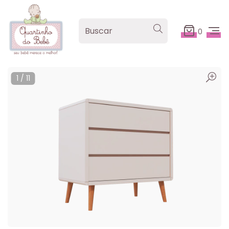
0
1
/
11