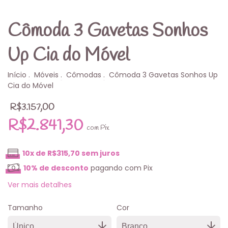
Cômoda 3 Gavetas Sonhos
Up Cia do Móvel
Início
.
Móveis
.
Cômodas
.
Cômoda 3 Gavetas Sonhos Up
Cia do Móvel
R$3.157,00
R$2.841,30
com
Pix
10
x de
R$315,70
sem juros
10% de desconto
pagando com Pix
Ver mais detalhes
Tamanho
Cor