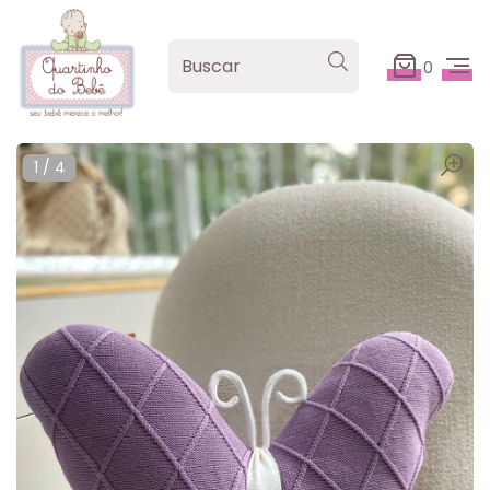
0
1
/
4