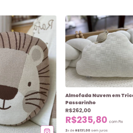
Almofada Nuvem em Tric
Passarinho
R$262,00
R$235,80
com
Pix
2
x de
R$131,00
sem juros