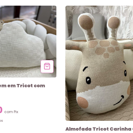
m em Tricot com
0
com
Pix
os
Almofada Tricot Carinha 