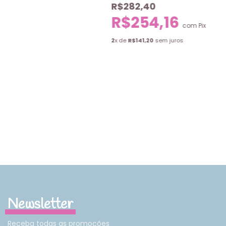
R$282,40
R$254,16
com
Pix
2
x de
R$141,20
sem juros
Newsletter
Receba todas as promoções