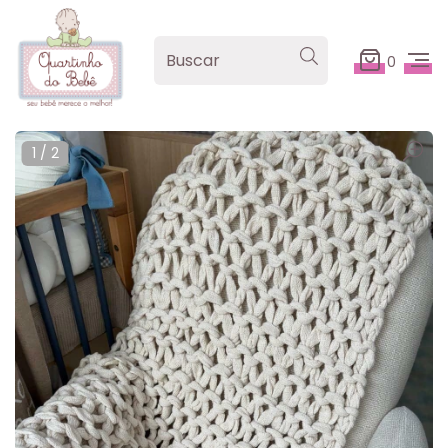
0
1
/
2