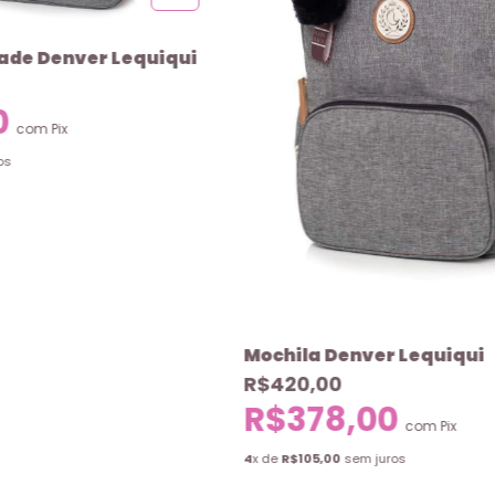
ade Denver Lequiqui
0
com
Pix
os
Mochila Denver Lequiqui
R$420,00
R$378,00
com
Pix
4
x de
R$105,00
sem juros