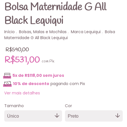
Bolsa Maternidade G All
Black Lequiqui
Início
.
Bolsas, Malas e Mochilas
.
Marca Lequiqui
.
Bolsa
Maternidade G All Black Lequiqui
R$590,00
R$531,00
com
Pix
5
x de
R$118,00
sem juros
10% de desconto
pagando com Pix
Ver mais detalhes
Tamanho
Cor