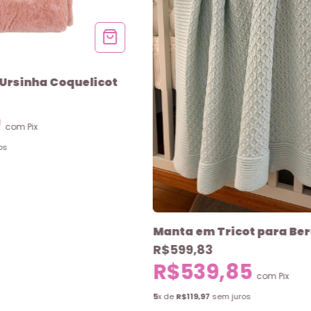
Ursinha Coquelicot
0
com
Pix
os
Manta em Tricot para Be
R$599,83
R$539,85
com
Pix
5
x de
R$119,97
sem juros